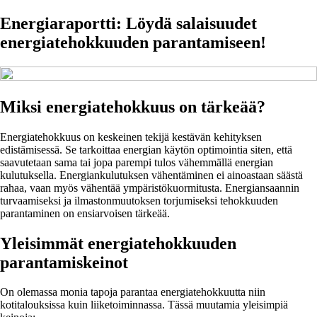
Energiaraportti: Löydä salaisuudet
energiatehokkuuden parantamiseen!
Miksi energiatehokkuus on tärkeää?
Energiatehokkuus on keskeinen tekijä kestävän kehityksen
edistämisessä. Se tarkoittaa energian käytön optimointia siten, että
saavutetaan sama tai jopa parempi tulos vähemmällä energian
kulutuksella. Energiankulutuksen vähentäminen ei ainoastaan säästä
rahaa, vaan myös vähentää ympäristökuormitusta. Energiansaannin
turvaamiseksi ja ilmastonmuutoksen torjumiseksi tehokkuuden
parantaminen on ensiarvoisen tärkeää.
Yleisimmät energiatehokkuuden
parantamiskeinot
On olemassa monia tapoja parantaa energiatehokkuutta niin
kotitalouksissa kuin liiketoiminnassa. Tässä muutamia yleisimpiä