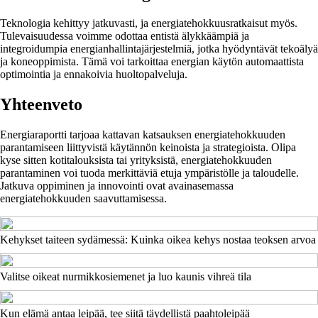
Teknologia kehittyy jatkuvasti, ja energiatehokkuusratkaisut myös.
Tulevaisuudessa voimme odottaa entistä älykkäämpiä ja
integroidumpia energianhallintajärjestelmiä, jotka hyödyntävät tekoälyä
ja koneoppimista. Tämä voi tarkoittaa energian käytön automaattista
optimointia ja ennakoivia huoltopalveluja.
Yhteenveto
Energiaraportti tarjoaa kattavan katsauksen energiatehokkuuden
parantamiseen liittyvistä käytännön keinoista ja strategioista. Olipa
kyse sitten kotitalouksista tai yrityksistä, energiatehokkuuden
parantaminen voi tuoda merkittäviä etuja ympäristölle ja taloudelle.
Jatkuva oppiminen ja innovointi ovat avainasemassa
energiatehokkuuden saavuttamisessa.
Kehykset taiteen sydämessä: Kuinka oikea kehys nostaa teoksen arvoa
Valitse oikeat nurmikkosiemenet ja luo kaunis vihreä tila
Kun elämä antaa leipää, tee siitä täydellistä paahtoleipää