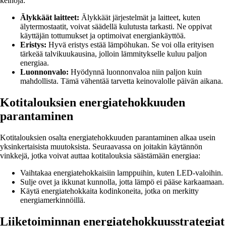
keinoja:
Älykkäät laitteet:
Älykkäät järjestelmät ja laitteet, kuten
älytermostaatit, voivat säädellä kulutusta tarkasti. Ne oppivat
käyttäjän tottumukset ja optimoivat energiankäyttöä.
Eristys:
Hyvä eristys estää lämpöhukan. Se voi olla erityisen
tärkeää talvikuukausina, jolloin lämmitykselle kuluu paljon
energiaa.
Luonnonvalo:
Hyödynnä luonnonvaloa niin paljon kuin
mahdollista. Tämä vähentää tarvetta keinovalolle päivän aikana.
Kotitalouksien energiatehokkuuden
parantaminen
Kotitalouksien osalta energiatehokkuuden parantaminen alkaa usein
yksinkertaisista muutoksista. Seuraavassa on joitakin käytännön
vinkkejä, jotka voivat auttaa kotitalouksia säästämään energiaa:
Vaihtakaa energiatehokkaisiin lamppuihin, kuten LED-valoihin.
Sulje ovet ja ikkunat kunnolla, jotta lämpö ei pääse karkaamaan.
Käytä energiatehokkaita kodinkoneita, jotka on merkitty
energiamerkinnöillä.
Liiketoiminnan energiatehokkuusstrategiat