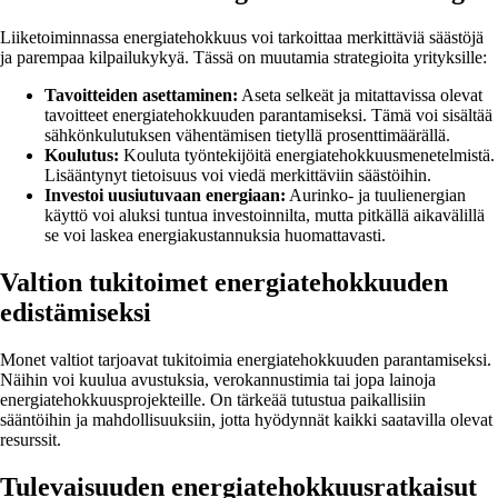
Liiketoiminnassa energiatehokkuus voi tarkoittaa merkittäviä säästöjä
ja parempaa kilpailukykyä. Tässä on muutamia strategioita yrityksille:
Tavoitteiden asettaminen:
Aseta selkeät ja mitattavissa olevat
tavoitteet energiatehokkuuden parantamiseksi. Tämä voi sisältää
sähkönkulutuksen vähentämisen tietyllä prosenttimäärällä.
Koulutus:
Kouluta työntekijöitä energiatehokkuusmenetelmistä.
Lisääntynyt tietoisuus voi viedä merkittäviin säästöihin.
Investoi uusiutuvaan energiaan:
Aurinko- ja tuulienergian
käyttö voi aluksi tuntua investoinnilta, mutta pitkällä aikavälillä
se voi laskea energiakustannuksia huomattavasti.
Valtion tukitoimet energiatehokkuuden
edistämiseksi
Monet valtiot tarjoavat tukitoimia energiatehokkuuden parantamiseksi.
Näihin voi kuulua avustuksia, verokannustimia tai jopa lainoja
energiatehokkuusprojekteille. On tärkeää tutustua paikallisiin
sääntöihin ja mahdollisuuksiin, jotta hyödynnät kaikki saatavilla olevat
resurssit.
Tulevaisuuden energiatehokkuusratkaisut