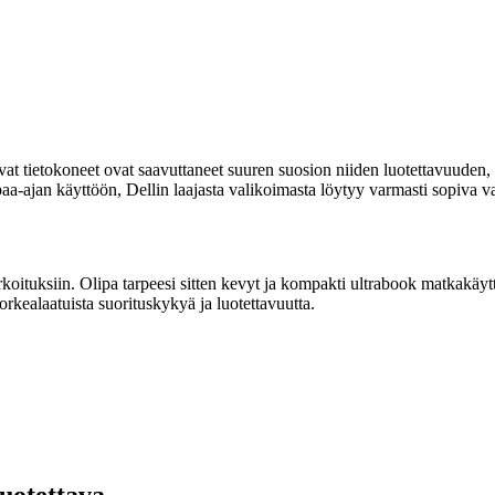
avat tietokoneet ovat saavuttaneet suuren suosion niiden luotettavuuden,
aa-ajan käyttöön, Dellin laajasta valikoimasta löytyy varmasti sopiva v
tarkoituksiin. Olipa tarpeesi sitten kevyt ja kompakti ultrabook matkakä
korkealaatuista suorituskykyä ja luotettavuutta.
luotettava