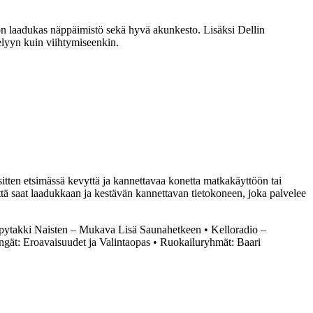
ä on laadukas näppäimistö sekä hyvä akunkesto. Lisäksi Dellin
telyyn kuin viihtymiseenkin.
sitten etsimässä kevyttä ja kannettavaa konetta matkakäyttöön tai
että saat laadukkaan ja kestävän kannettavan tietokoneen, joka palvelee
pytakki Naisten – Mukava Lisä Saunahetkeen
•
Kelloradio –
ngät: Eroavaisuudet ja Valintaopas
•
Ruokailuryhmät: Baari