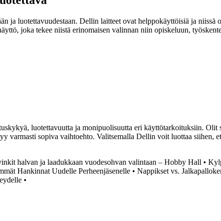
än ja luotettavuudestaan. Dellin laitteet ovat helppokäyttöisiä ja niiss
näyttö, joka tekee niistä erinomaisen valinnan niin opiskeluun, työsken
skykyä, luotettavuutta ja monipuolisuutta eri käyttötarkoituksiin. Olit 
yy varmasti sopiva vaihtoehto. Valitsemalla Dellin voit luottaa siihen, 
vinkit halvan ja laadukkaan vuodesohvan valintaan – Hobby Hall
•
Kyl
immät Hankinnat Uudelle Perheenjäsenelle
•
Nappikset vs. Jalkapalloke
veydelle
•