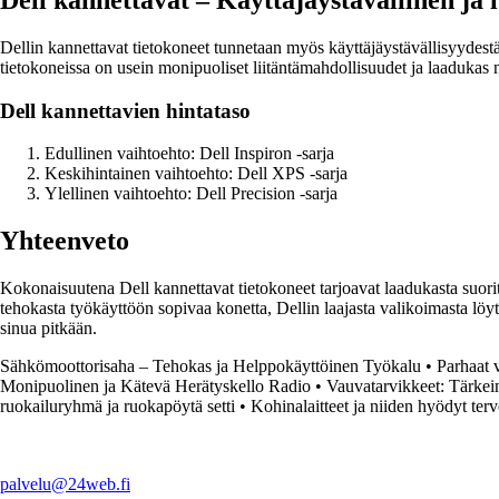
Dellin kannettavat tietokoneet tunnetaan myös käyttäjäystävällisyydestä
tietokoneissa on usein monipuoliset liitäntämahdollisuudet ja laadukas 
Dell kannettavien hintataso
Edullinen vaihtoehto: Dell Inspiron -sarja
Keskihintainen vaihtoehto: Dell XPS -sarja
Ylellinen vaihtoehto: Dell Precision -sarja
Yhteenveto
Kokonaisuutena Dell kannettavat tietokoneet tarjoavat laadukasta suoritu
tehokasta työkäyttöön sopivaa konetta, Dellin laajasta valikoimasta löyt
sinua pitkään.
Sähkömoottorisaha – Tehokas ja Helppokäyttöinen Työkalu
•
Parhaat 
Monipuolinen ja Kätevä Herätyskello Radio
•
Vauvatarvikkeet: Tärke
ruokailuryhmä ja ruokapöytä setti
•
Kohinalaitteet ja niiden hyödyt ter
palvelu@24web.fi