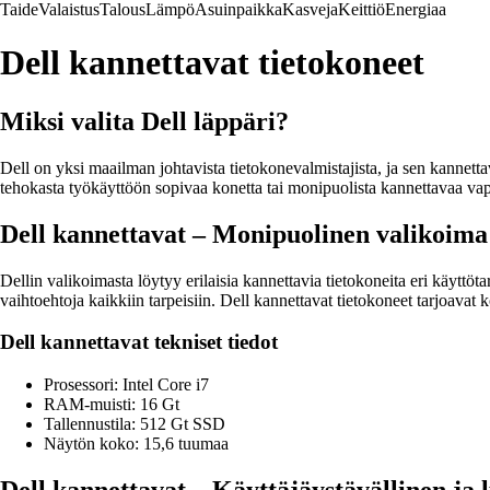
Taide
Valaistus
Talous
Lämpö
Asuinpaikka
Kasveja
Keittiö
Energiaa
Dell kannettavat tietokoneet
Miksi valita Dell läppäri?
Dell on yksi maailman johtavista tietokonevalmistajista, ja sen kannett
tehokasta työkäyttöön sopivaa konetta tai monipuolista kannettavaa vap
Dell kannettavat – Monipuolinen valikoima
Dellin valikoimasta löytyy erilaisia kannettavia tietokoneita eri käyttö
vaihtoehtoja kaikkiin tarpeisiin. Dell kannettavat tietokoneet tarjoavat 
Dell kannettavat tekniset tiedot
Prosessori: Intel Core i7
RAM-muisti: 16 Gt
Tallennustila: 512 Gt SSD
Näytön koko: 15,6 tuumaa
Dell kannettavat – Käyttäjäystävällinen ja 