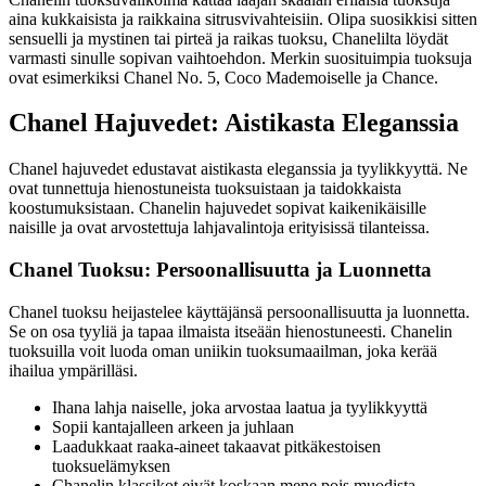
aina kukkaisista ja raikkaina sitrusvivahteisiin. Olipa suosikkisi sitten
sensuelli ja mystinen tai pirteä ja raikas tuoksu, Chanelilta löydät
varmasti sinulle sopivan vaihtoehdon. Merkin suosituimpia tuoksuja
ovat esimerkiksi Chanel No. 5, Coco Mademoiselle ja Chance.
Chanel Hajuvedet: Aistikasta Eleganssia
Chanel hajuvedet edustavat aistikasta eleganssia ja tyylikkyyttä. Ne
ovat tunnettuja hienostuneista tuoksuistaan ja taidokkaista
koostumuksistaan. Chanelin hajuvedet sopivat kaikenikäisille
naisille ja ovat arvostettuja lahjavalintoja erityisissä tilanteissa.
Chanel Tuoksu: Persoonallisuutta ja Luonnetta
Chanel tuoksu heijastelee käyttäjänsä persoonallisuutta ja luonnetta.
Se on osa tyyliä ja tapaa ilmaista itseään hienostuneesti. Chanelin
tuoksuilla voit luoda oman uniikin tuoksumaailman, joka kerää
ihailua ympärilläsi.
Ihana lahja naiselle, joka arvostaa laatua ja tyylikkyyttä
Sopii kantajalleen arkeen ja juhlaan
Laadukkaat raaka-aineet takaavat pitkäkestoisen
tuoksuelämyksen
Chanelin klassikot eivät koskaan mene pois muodista