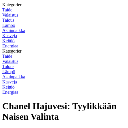
Kategorier
Taide
Valaistus
Talous
Lämpö
Asuinpaikka
Kasveja
Keittiö
Energiaa
Kategorier
Taide
Valaistus
Talous
Lämpö
Asuinpaikka
Kasveja
Keittiö
Energiaa
Chanel Hajuvesi: Tyylikkään
Naisen Valinta