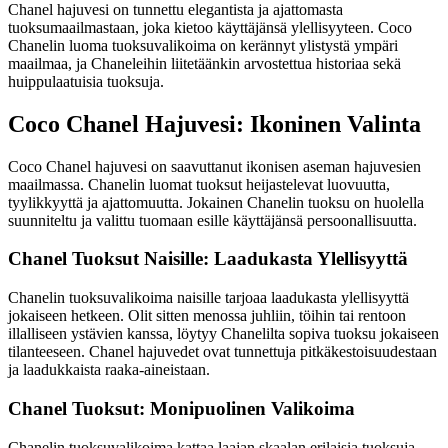
Chanel hajuvesi on tunnettu elegantista ja ajattomasta
tuoksumaailmastaan, joka kietoo käyttäjänsä ylellisyyteen. Coco
Chanelin luoma tuoksuvalikoima on kerännyt ylistystä ympäri
maailmaa, ja Chaneleihin liitetäänkin arvostettua historiaa sekä
huippulaatuisia tuoksuja.
Coco Chanel Hajuvesi: Ikoninen Valinta
Coco Chanel hajuvesi on saavuttanut ikonisen aseman hajuvesien
maailmassa. Chanelin luomat tuoksut heijastelevat luovuutta,
tyylikkyyttä ja ajattomuutta. Jokainen Chanelin tuoksu on huolella
suunniteltu ja valittu tuomaan esille käyttäjänsä persoonallisuutta.
Chanel Tuoksut Naisille: Laadukasta Ylellisyyttä
Chanelin tuoksuvalikoima naisille tarjoaa laadukasta ylellisyyttä
jokaiseen hetkeen. Olit sitten menossa juhliin, töihin tai rentoon
illalliseen ystävien kanssa, löytyy Chanelilta sopiva tuoksu jokaiseen
tilanteeseen. Chanel hajuvedet ovat tunnettuja pitkäkestoisuudestaan
ja laadukkaista raaka-aineistaan.
Chanel Tuoksut: Monipuolinen Valikoima
Chanelin tuoksuvalikoima kattaa laajan skaalan erilaisia tuoksuja