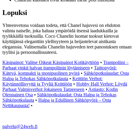
Lopuksi
Yhteenvetona voidaan todeta, että Chanel hajuvesi on ehdoton
valinta naiselle, joka haluaa ympäröidä itsensä laadukkailla ja
tyylikkäillä tuoksuilla. Coco Chanelin luomat tuoksut kietovat
käyttäjänsä eleganttiin ylellisyyteen ja heijastelevat aistikasta
eleganssia. Valitsemalla Chanelin hajuveden teet panostuksen omaan
tyyliisi ja persoonallisuuteesi.
Käsipainot: Valitse Oikeat Käsipainot Kotikäyttöön
•
Trampoliini –
Parhaat vinkit halvan trampoliinin löytämiseen
•
Taittopyörä:
Kätevä, kompakti ja monipuolinen pyörä
•
Sähköpotkulaudat: Osta
Halpa ja Tehokas Sähköpotkulauta
•
Keittiön Verhot:
Käytännöllisyyttä ja Tyyliä Keittiöön
•
Hobby Hall Verhot: Löydä
Parhaat Valmisverhot Jokaiseen Tarpeeseen
•
Astiasto: Kodin
Olennainen Osa
•
Sähköpotkulaudat: Osta Halpa ja Tehokas
Sähköpotkulauta
•
Halpa ja Edullinen Sähköpyörä – Osta
Nettikaupasta!
•
palvelu@24web.fi