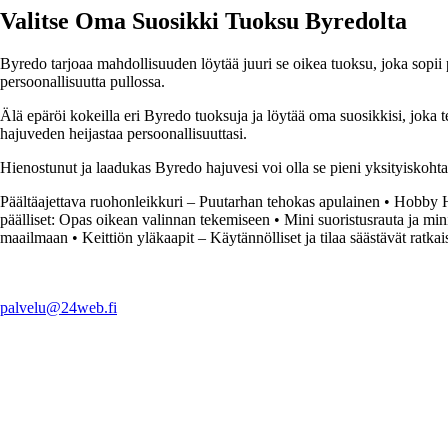
Valitse Oma Suosikki Tuoksu Byredolta
Byredo tarjoaa mahdollisuuden löytää juuri se oikea tuoksu, joka sopii per
persoonallisuutta pullossa.
Älä epäröi kokeilla eri Byredo tuoksuja ja löytää oma suosikkisi, joka 
hajuveden heijastaa persoonallisuuttasi.
Hienostunut ja laadukas Byredo hajuvesi voi olla se pieni yksityiskohta,
Päältäajettava ruohonleikkuri – Puutarhan tehokas apulainen
•
Hobby H
päälliset: Opas oikean valinnan tekemiseen
•
Mini suoristusrauta ja mi
maailmaan
•
Keittiön yläkaapit – Käytännölliset ja tilaa säästävät ratkai
palvelu@24web.fi