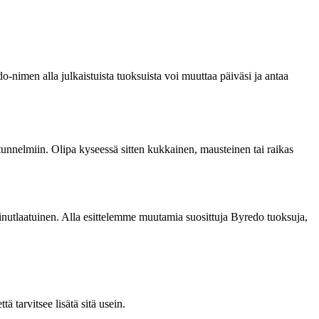
-nimen alla julkaistuista tuoksuista voi muuttaa päiväsi ja antaa
tunnelmiin. Olipa kyseessä sitten kukkainen, mausteinen tai raikas
n ainutlaatuinen. Alla esittelemme muutamia suosittuja Byredo tuoksuja,
 tarvitsee lisätä sitä usein.