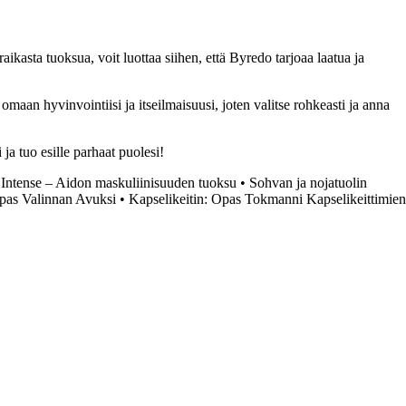
aikasta tuoksua, voit luottaa siihen, että Byredo tarjoaa laatua ja
maan hyvinvointiisi ja itseilmaisuusi, joten valitse rohkeasti ja anna
ja tuo esille parhaat puolesi!
Intense – Aidon maskuliinisuuden tuoksu
•
Sohvan ja nojatuolin
pas Valinnan Avuksi
•
Kapselikeitin: Opas Tokmanni Kapselikeittimien