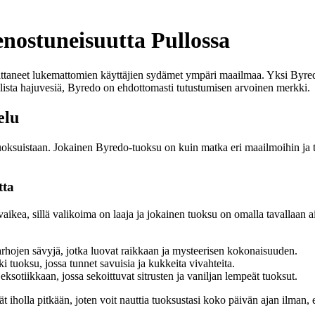
nostuneisuutta Pullossa
oittaneet lukemattomien käyttäjien sydämet ympäri maailmaa. Yksi Byredo
nallista hajuvesiä, Byredo on ehdottomasti tutustumisen arvoinen merkki.
elu
a tuoksuistaan. Jokainen Byredo-tuoksu on kuin matka eri maailmoihin ja 
tta
la vaikea, sillä valikoima on laaja ja jokainen tuoksu on omalla tavallaa
tarhojen sävyjä, jotka luovat raikkaan ja mysteerisen kokonaisuuden.
i tuoksu, jossa tunnet savuisia ja kukkeita vivahteita.
ksotiikkaan, jossa sekoittuvat sitrusten ja vaniljan lempeät tuoksut.
holla pitkään, joten voit nauttia tuoksustasi koko päivän ajan ilman, että