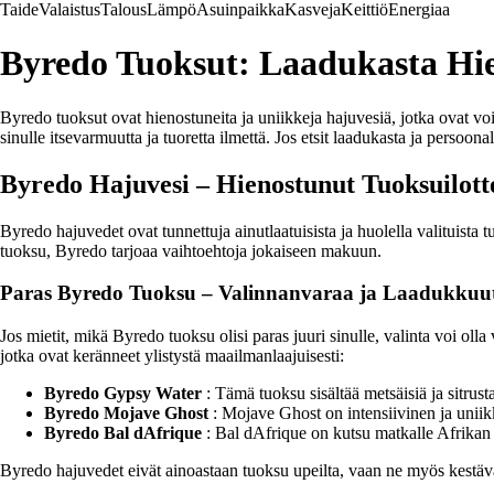
Taide
Valaistus
Talous
Lämpö
Asuinpaikka
Kasveja
Keittiö
Energiaa
Byredo Tuoksut: Laadukasta Hie
Byredo tuoksut ovat hienostuneita ja uniikkeja hajuvesiä, jotka ovat v
sinulle itsevarmuutta ja tuoretta ilmettä. Jos etsit laadukasta ja persoo
Byredo Hajuvesi – Hienostunut Tuoksuilott
Byredo hajuvedet ovat tunnettuja ainutlaatuisista ja huolella valituist
tuoksu, Byredo tarjoaa vaihtoehtoja jokaiseen makuun.
Paras Byredo Tuoksu – Valinnanvaraa ja Laadukkuu
Jos mietit, mikä Byredo tuoksu olisi paras juuri sinulle, valinta voi ol
jotka ovat keränneet ylistystä maailmanlaajuisesti:
Byredo Gypsy Water
: Tämä tuoksu sisältää metsäisiä ja sitrus
Byredo Mojave Ghost
: Mojave Ghost on intensiivinen ja uniikk
Byredo Bal dAfrique
: Bal dAfrique on kutsu matkalle Afrikan e
Byredo hajuvedet eivät ainoastaan tuoksu upeilta, vaan ne myös kestävät i