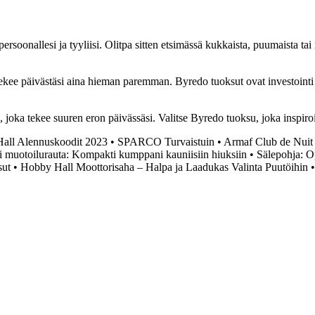
soonallesi ja tyyliisi. Olitpa sitten etsimässä kukkaista, puumaista tai r
tekee päivästäsi aina hieman paremman. Byredo tuoksut ovat investointi o
 joka tekee suuren eron päivässäsi. Valitse Byredo tuoksu, joka inspiroi 
all Alennuskoodit 2023
•
SPARCO Turvaistuin
•
Armaf Club de Nuit 
ni muotoilurauta: Kompakti kumppani kauniisiin hiuksiin
•
Sälepohja: O
sut
•
Hobby Hall Moottorisaha – Halpa ja Laadukas Valinta Puutöihin
•