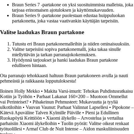
Braun Series 7 -partakone on yksi suosituimmista malleista, joka
tarjoaa erinomaisen ajotuloksen ja käyttömukavuuden.
Braun Series 9 -partakone puolestaan edustaa huippuluokan
partakonetta, joka vastaa vaativankin käyttäjän tarpeisiin.
Valitse laadukas Braun partakone
Tutustu eri Braun partakonemalleihin ja niiden ominaisuuksiin.
Valitse tarpeisiisi sopiva partakonemalli, joka takaa sinulle
miellyttävän ja tarkan parranajokokemuksen.
Hyödynnä tarjoukset ja hanki laadukas Braun partakone
edulliseen hintaan.
Ota parranajo tehokkaasti haltuun Braun partakoneen avulla ja nauti
pehmeästä ja raikkaasta lopputuloksesta!
Iloinen Holly Mekko
•
Makita Varsi-imurit: Tehokas Puhdistusratkaisu
Kotiin ja Työhön
•
Parhaat Lakanat 160×200 – Muotoon Ommellut
vai Perinteiset?
•
Pihakeinun Pehmusteet: Mukavuutta ja tyyliä
ulkotiloihin
•
Vauvan Vaunut: Parhaat Valinnat Lapsellesi
•
Pipokone –
Kätevä Apuväline Talven Kylmille Päiville
•
Pieni ja Edullinen
Ruokapöytä Keittiöön
•
Xiaomi älykello – Arvostelua ja vertailua
parhaisiin Xiaomi älykelloihin
•
Tuolin pyörät: Valitse oikeat renkaat
työtuolillesi
•
Armaf Club de Nuit Intense – Aidon maskuliinisuuden