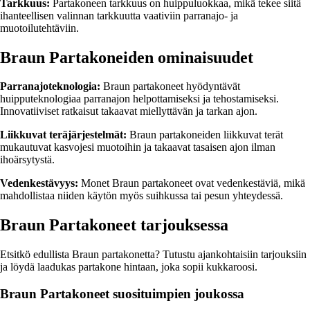
Tarkkuus:
Partakoneen tarkkuus on huippuluokkaa, mikä tekee siitä
ihanteellisen valinnan tarkkuutta vaativiin parranajo- ja
muotoilutehtäviin.
Braun Partakoneiden ominaisuudet
Parranajoteknologia:
Braun partakoneet hyödyntävät
huipputeknologiaa parranajon helpottamiseksi ja tehostamiseksi.
Innovatiiviset ratkaisut takaavat miellyttävän ja tarkan ajon.
Liikkuvat teräjärjestelmät:
Braun partakoneiden liikkuvat terät
mukautuvat kasvojesi muotoihin ja takaavat tasaisen ajon ilman
ihoärsytystä.
Vedenkestävyys:
Monet Braun partakoneet ovat vedenkestäviä, mikä
mahdollistaa niiden käytön myös suihkussa tai pesun yhteydessä.
Braun Partakoneet tarjouksessa
Etsitkö edullista Braun partakonetta? Tutustu ajankohtaisiin tarjouksiin
ja löydä laadukas partakone hintaan, joka sopii kukkaroosi.
Braun Partakoneet suosituimpien joukossa