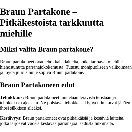
Braun Partakone –
Pitkäkestoista tarkkuutta
miehille
Miksi valita Braun partakone?
Braun partakoneet ovat tehokkaita laitteita, jotka tarjoavat miehille
hienostunutta parranajokokemusta. Tutustu monipuoliseen valikoimaan
ja löydä juuri sinulle sopiva Braun partakone.
Braun Partakoneen edut
Tehokkuus:
Braun partakoneet tunnetaan terävistä teristään ja
tehokkaasta ajostaan. Ne poistavat tehokkaasti lyhyetkin karvat jättäen
ihosi silkkisen sileäksi.
Kestävyys:
Braun partakoneet ovat pitkäikäisiä ja kestäviä laitteita,
jotka tarjoavat vuosia kestävää parranajoa laadusta tinkimättä.