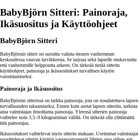
BabyBjörn Sitteri: Painoraja,
Ikäsuositus ja Käyttöohjeet
BabyBjörn Sitteri
BabyBjörnin sitteri on suosittu valinta monen vanhemman
keskuudessa vauvan tarvikkeena. Se tarjoaa sekä lapselle mukavuutta
että vanhemmille helppoutta arkeen. On tärkeää tietää sitterin
käyttöohjeet, painoraja ja ikäsuositukset turvallisen käytön
varmistamiseksi.
Painoraja ja Ikäsuositus
BabyBjörnin sitterissä on tarkka painoraja, jota on noudatettava lapsen
turvallisuuden takaamiseksi. Ennen kuin asetat lapsen sitteriin, tarkista
aina valmistajan ilmoittama painoraja. Yleensä sitterien painoraja
vaihtelee noin 3,5–9 kilogramman välillä. On tärkeää olla ylittämättä
tätä painorajaa.
Ikäsuositukset vaihtelevat myös sitterin mukaan. Useimmat valmistajat
suosittelevat sitterin käyttöä vastasyntyneestä lähtien aina siihen asti,