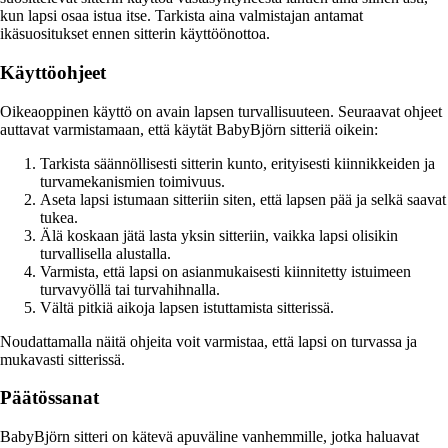
kun lapsi osaa istua itse. Tarkista aina valmistajan antamat
ikäsuositukset ennen sitterin käyttöönottoa.
Käyttöohjeet
Oikeaoppinen käyttö on avain lapsen turvallisuuteen. Seuraavat ohjeet
auttavat varmistamaan, että käytät BabyBjörn sitteriä oikein:
Tarkista säännöllisesti sitterin kunto, erityisesti kiinnikkeiden ja
turvamekanismien toimivuus.
Aseta lapsi istumaan sitteriin siten, että lapsen pää ja selkä saavat
tukea.
Älä koskaan jätä lasta yksin sitteriin, vaikka lapsi olisikin
turvallisella alustalla.
Varmista, että lapsi on asianmukaisesti kiinnitetty istuimeen
turvavyöllä tai turvahihnalla.
Vältä pitkiä aikoja lapsen istuttamista sitterissä.
Noudattamalla näitä ohjeita voit varmistaa, että lapsi on turvassa ja
mukavasti sitterissä.
Päätössanat
BabyBjörn sitteri on kätevä apuväline vanhemmille, jotka haluavat