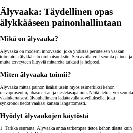
Älyvaaka: Täydellinen opas
älykkääseen painonhallintaan
Mikä on älyvaaka?
Älyvaaka on moderni innovaatio, joka yhdistää perinteisen vaakan
toimintoja älykkäisiin ominaisuuksiin. Sen avulla voit seurata painoa ja
muita terveyteen liittyviä mittareita tarkasti ja helposti.
Miten älyvaaka toimii?
Älyvaaka mittaa painon lisäksi usein myös esimerkiksi kehon
rasvaprosentin, lihasmassan ja nestetasapainon. Näitä tietoja voi seurata
yksinkertaisesti älypuhelimeen ladattavalla sovelluksella, joka
synkronoi tiedot vaakasi kanssa langattomasti.
Hyödyt älyvaakojen käytöstä
1. Tarkka seuranta: Älyvaaka antaa tarkempaa tietoa kehon tilasta kuin