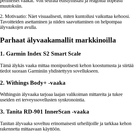
perinteiset vaakat. Voit seurata edistymistäsi ja reagoida nopeasti
muutoksiin.
2. Motivaatio: Näet visuaalisesti, miten kuntoilusi vaikuttaa kehoosi.
Tavoitteiden asettaminen ja niiden saavuttaminen on helpompaa
älyvaakojen avulla.
Parhaat älyvaakamallit markkinoilla
1. Garmin Index S2 Smart Scale
Tämä älykäs vaaka mittaa monipuolisesti kehon koostumusta ja siirtää
tiedot suoraan Garminiin yhdistettyyn sovellukseen.
2. Withings Body+ -vaaka
Withingsin älyvaaka tarjoaa laajan valikoiman mittareita ja tukee
useiden eri terveyssovellusten synkronointia.
3. Tanita RD-901 InnerScan -vaaka
Tanitan älyvaaka soveltuu erinomaisesti urheilijoille ja tarkkaa kehon
rakennetta mittaavaan käyttöön.