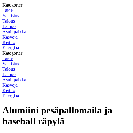
Kategorier
Taide
Valaistus
Talous
Lämpö
Asuinpaikka
Kasveja
Keittiö
Energiaa
Kategorier
Taide
Valaistus
Talous
Lämpö
Asuinpaikka
Kasveja
Keittiö
Energiaa
Alumiini pesäpallomaila ja
baseball räpylä