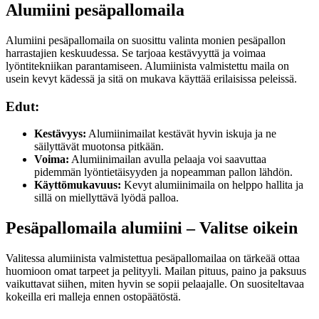
Alumiini pesäpallomaila
Alumiini pesäpallomaila on suosittu valinta monien pesäpallon
harrastajien keskuudessa. Se tarjoaa kestävyyttä ja voimaa
lyöntitekniikan parantamiseen. Alumiinista valmistettu maila on
usein kevyt kädessä ja sitä on mukava käyttää erilaisissa peleissä.
Edut:
Kestävyys:
Alumiinimailat kestävät hyvin iskuja ja ne
säilyttävät muotonsa pitkään.
Voima:
Alumiinimailan avulla pelaaja voi saavuttaa
pidemmän lyöntietäisyyden ja nopeamman pallon lähdön.
Käyttömukavuus:
Kevyt alumiinimaila on helppo hallita ja
sillä on miellyttävä lyödä palloa.
Pesäpallomaila alumiini – Valitse oikein
Valitessa alumiinista valmistettua pesäpallomailaa on tärkeää ottaa
huomioon omat tarpeet ja pelityyli. Mailan pituus, paino ja paksuus
vaikuttavat siihen, miten hyvin se sopii pelaajalle. On suositeltavaa
kokeilla eri malleja ennen ostopäätöstä.