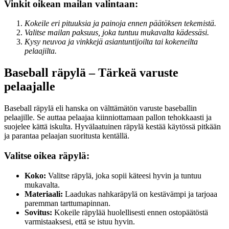
Vinkit oikean mailan valintaan:
Kokeile eri pituuksia ja painoja ennen päätöksen tekemistä.
Valitse mailan paksuus, joka tuntuu mukavalta kädessäsi.
Kysy neuvoa ja vinkkejä asiantuntijoilta tai kokeneilta
pelaajilta.
Baseball räpylä – Tärkeä varuste
pelaajalle
Baseball räpylä eli hanska on välttämätön varuste baseballin
pelaajille. Se auttaa pelaajaa kiinniottamaan pallon tehokkaasti ja
suojelee kättä iskulta. Hyvälaatuinen räpylä kestää käytössä pitkään
ja parantaa pelaajan suoritusta kentällä.
Valitse oikea räpylä:
Koko:
Valitse räpylä, joka sopii käteesi hyvin ja tuntuu
mukavalta.
Materiaali:
Laadukas nahkaräpylä on kestävämpi ja tarjoaa
paremman tarttumapinnan.
Sovitus:
Kokeile räpylää huolellisesti ennen ostopäätöstä
varmistaaksesi, että se istuu hyvin.