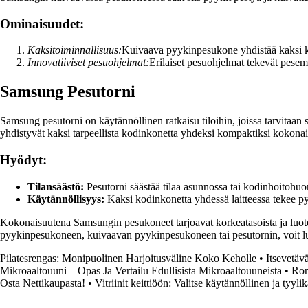
Ominaisuudet:
Kaksitoiminnallisuus:
Kuivaava pyykinpesukone yhdistää kaksi kri
Innovatiiviset pesuohjelmat:
Erilaiset pesuohjelmat tekevät pesem
Samsung Pesutorni
Samsung pesutorni on käytännöllinen ratkaisu tiloihin, joissa tarvitaa
yhdistyvät kaksi tarpeellista kodinkonetta yhdeksi kompaktiksi kokona
Hyödyt:
Tilansäästö:
Pesutorni säästää tilaa asunnossa tai kodinhoitohuo
Käytännöllisyys:
Kaksi kodinkonetta yhdessä laitteessa tekee py
Kokonaisuutena Samsungin pesukoneet tarjoavat korkeatasoista ja luote
pyykinpesukoneen, kuivaavan pyykinpesukoneen tai pesutornin, voit luot
Pilatesrengas: Monipuolinen Harjoitusväline Koko Keholle
•
Itsevetäv
Mikroaaltouuni – Opas Ja Vertailu Edullisista Mikroaaltouuneista
•
Rom
Osta Nettikaupasta!
•
Vitriinit keittiöön: Valitse käytännöllinen ja tyyli