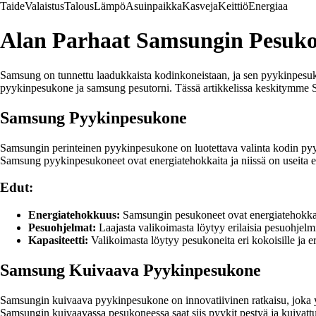
Taide
Valaistus
Talous
Lämpö
Asuinpaikka
Kasveja
Keittiö
Energiaa
Alan Parhaat Samsungin Pesuko
Samsung on tunnettu laadukkaista kodinkoneistaan, ja sen pyykinpesuk
pyykinpesukone ja samsung pesutorni. Tässä artikkelissa keskitymme S
Samsung Pyykinpesukone
Samsungin perinteinen pyykinpesukone on luotettava valinta kodin pyykk
Samsung pyykinpesukoneet ovat energiatehokkaita ja niissä on useita eril
Edut:
Energiatehokkuus:
Samsungin pesukoneet ovat energiatehokkaita
Pesuohjelmat:
Laajasta valikoimasta löytyy erilaisia pesuohjelmi
Kapasiteetti:
Valikoimasta löytyy pesukoneita eri kokoisille ja eri
Samsung Kuivaava Pyykinpesukone
Samsungin kuivaava pyykinpesukone on innovatiivinen ratkaisu, joka yhdi
Samsungin kuivaavassa pesukoneessa saat siis pyykit pestyä ja kuivatt