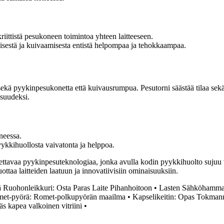
ittistä pesukoneen toimintoa yhteen laitteeseen.
isestä ja kuivaamisesta entistä helpompaa ja tehokkaampaa.
n sekä pyykinpesukonetta että kuivausrumpua. Pesutorni säästää tilaa se
isuudeksi.
neessa.
ykkihuollosta vaivatonta ja helppoa.
ttavaa pyykinpesuteknologiaa, jonka avulla kodin pyykkihuolto sujuu v
taa laitteiden laatuun ja innovatiivisiin ominaisuuksiin.
ä Ruohonleikkuri: Osta Paras Laite Pihanhoitoon
•
Lasten Sähköhamma
et-pyörä: Romet-polkupyörän maailma
•
Kapselikeitin: Opas Tokmann
käs kapea valkoinen vitriini
•