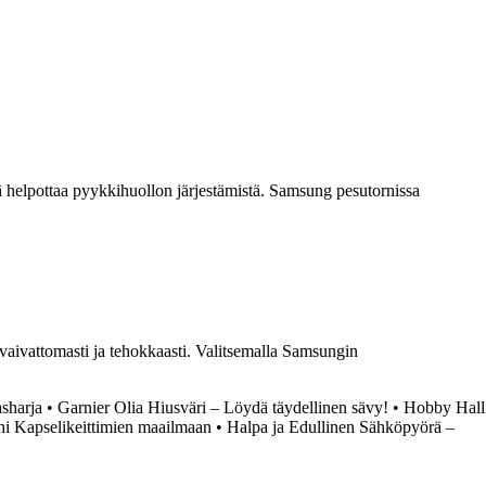
kä helpottaa pyykkihuollon järjestämistä. Samsung pesutornissa
aivattomasti ja tehokkaasti. Valitsemalla Samsungin
sharja
•
Garnier Olia Hiusväri – Löydä täydellinen sävy!
•
Hobby Hall
i Kapselikeittimien maailmaan
•
Halpa ja Edullinen Sähköpyörä –