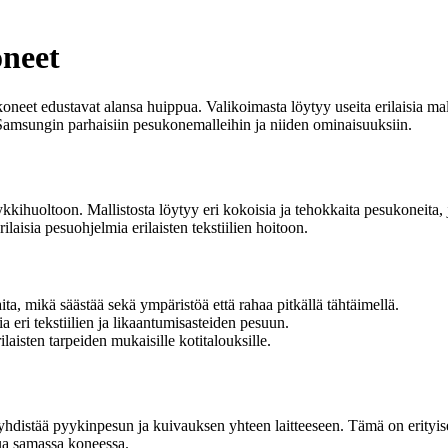
neet
oneet edustavat alansa huippua. Valikoimasta löytyy useita erilaisia
amsungin parhaisiin pesukonemalleihin ja niiden ominaisuuksiin.
ihuoltoon. Mallistosta löytyy eri kokoisia ja tehokkaita pesukoneita, 
aisia pesuohjelmia erilaisten tekstiilien hoitoon.
, mikä säästää sekä ympäristöä että rahaa pitkällä tähtäimellä.
a eri tekstiilien ja likaantumisasteiden pesuun.
laisten tarpeiden mukaisille kotitalouksille.
stää pyykinpesun ja kuivauksen yhteen laitteeseen. Tämä on erityisen kä
ua samassa koneessa.