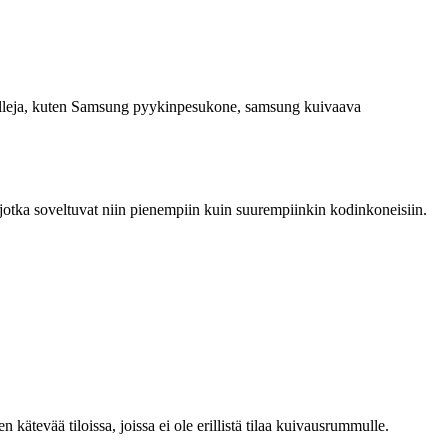
 malleja, kuten Samsung pyykinpesukone, samsung kuivaava
jotka soveltuvat niin pienempiin kuin suurempiinkin kodinkoneisiin.
tevää tiloissa, joissa ei ole erillistä tilaa kuivausrummulle.