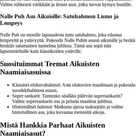
Valitse rohkeasti värikkäät ja iloiset asut, jotka tuovat hymyn huulille.
Nalle Puh Asu Aikuisille: Satuhahmon Lumo ja
Lempeys
Nalle Puh on monille lapsuudesta tuttu satuhahmo, joka edustaa
lempeyttä ja ystävyyttä. Pukeudu Nalle Puhin asuun aikuisille ja herätä
henkiin satumainen tunnelma juhlissa. Tämä asu sopii niin
lapsenmielisille kuin klassikoiden ystäville.
Suosituimmat Teemat Aikuisten
Naamiaisasuissa
Klassiset elokuvahahmot: Astu elokuvien maailmaan ja pukeudu
suosikkihahmosi asuun.
Super sankarit: Tuntuuko sisälläsi piilevän supersankarin?
Valitse supersankarin asu ja pelasta maailma juhlissa.
Historialliset hahmot: Matkusta ajassa taaksepäin ja valitse
historiallinen asu, joka kuvastaa menneitä aikoja.
Mistä Hankkia Parhaat Aikuisten
Naamiaisasut?