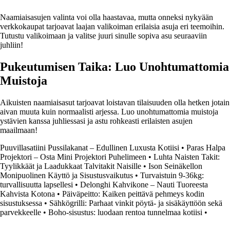
Naamiaisasujen valinta voi olla haastavaa, mutta onneksi nykyään
verkkokaupat tarjoavat laajan valikoiman erilaisia asuja eri teemoihin.
Tutustu valikoimaan ja valitse juuri sinulle sopiva asu seuraaviin
juhliin!
Pukeutumisen Taika: Luo Unohtumattomia
Muistoja
Aikuisten naamiaisasut tarjoavat loistavan tilaisuuden olla hetken jotain
aivan muuta kuin normaalisti arjessa. Luo unohtumattomia muistoja
ystävien kanssa juhliessasi ja astu rohkeasti erilaisten asujen
maailmaan!
Puuvillasatiini Pussilakanat – Edullinen Luxusta Kotiisi
•
Paras Halpa
Projektori – Osta Mini Projektori Puhelimeen
•
Luhta Naisten Takit:
Tyylikkäät ja Laadukkaat Talvitakit Naisille
•
Ison Seinäkellon
Monipuolinen Käyttö ja Sisustusvaikutus
•
Turvaistuin 9-36kg:
turvallisuutta lapsellesi
•
Delonghi Kahvikone – Nauti Tuoreesta
Kahvista Kotona
•
Päiväpeitto: Kaiken peittävä pehmeys kodin
sisustuksessa
•
Sähkögrilli: Parhaat vinkit pöytä- ja sisäkäyttöön sekä
parvekkeelle
•
Boho-sisustus: luodaan rentoa tunnelmaa kotiisi
•