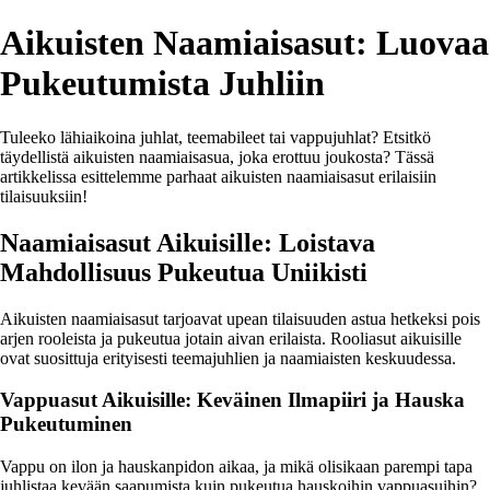
Aikuisten Naamiaisasut: Luovaa
Pukeutumista Juhliin
Tuleeko lähiaikoina juhlat, teemabileet tai vappujuhlat? Etsitkö
täydellistä aikuisten naamiaisasua, joka erottuu joukosta? Tässä
artikkelissa esittelemme parhaat aikuisten naamiaisasut erilaisiin
tilaisuuksiin!
Naamiaisasut Aikuisille: Loistava
Mahdollisuus Pukeutua Uniikisti
Aikuisten naamiaisasut tarjoavat upean tilaisuuden astua hetkeksi pois
arjen rooleista ja pukeutua jotain aivan erilaista. Rooliasut aikuisille
ovat suosittuja erityisesti teemajuhlien ja naamiaisten keskuudessa.
Vappuasut Aikuisille: Keväinen Ilmapiiri ja Hauska
Pukeutuminen
Vappu on ilon ja hauskanpidon aikaa, ja mikä olisikaan parempi tapa
juhlistaa kevään saapumista kuin pukeutua hauskoihin vappuasuihin?