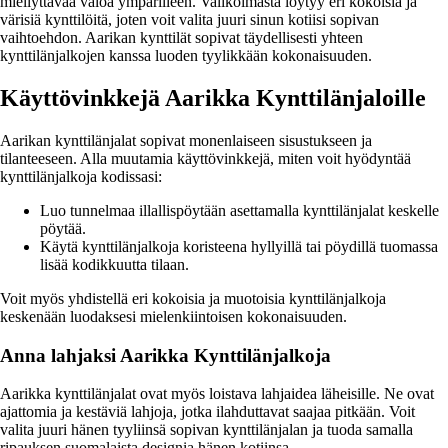
miellyttävää valoa ympärilleen. Valikoimasta löytyy eri kokoisia ja
värisiä kynttilöitä, joten voit valita juuri sinun kotiisi sopivan
vaihtoehdon. Aarikan kynttilät sopivat täydellisesti yhteen
kynttilänjalkojen kanssa luoden tyylikkään kokonaisuuden.
Käyttövinkkejä Aarikka Kynttilänjaloille
Aarikan kynttilänjalat sopivat monenlaiseen sisustukseen ja
tilanteeseen. Alla muutamia käyttövinkkejä, miten voit hyödyntää
kynttilänjalkoja kodissasi:
Luo tunnelmaa illallispöytään asettamalla kynttilänjalat keskelle
pöytää.
Käytä kynttilänjalkoja koristeena hyllyillä tai pöydillä tuomassa
lisää kodikkuutta tilaan.
Voit myös yhdistellä eri kokoisia ja muotoisia kynttilänjalkoja
keskenään luodaksesi mielenkiintoisen kokonaisuuden.
Anna lahjaksi Aarikka Kynttilänjalkoja
Aarikka kynttilänjalat ovat myös loistava lahjaidea läheisille. Ne ovat
ajattomia ja kestäviä lahjoja, jotka ilahduttavat saajaa pitkään. Voit
valita juuri hänen tyyliinsä sopivan kynttilänjalan ja tuoda samalla
ripauksen suomalaista designia hänen kotiinsa.