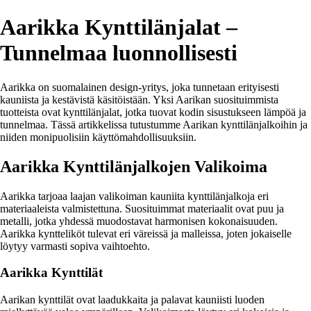
Aarikka Kynttilänjalat –
Tunnelmaa luonnollisesti
Aarikka on suomalainen design-yritys, joka tunnetaan erityisesti
kauniista ja kestävistä käsitöistään. Yksi Aarikan suosituimmista
tuotteista ovat kynttilänjalat, jotka tuovat kodin sisustukseen lämpöä ja
tunnelmaa. Tässä artikkelissa tutustumme Aarikan kynttilänjalkoihin ja
niiden monipuolisiin käyttömahdollisuuksiin.
Aarikka Kynttilänjalkojen Valikoima
Aarikka tarjoaa laajan valikoiman kauniita kynttilänjalkoja eri
materiaaleista valmistettuna. Suosituimmat materiaalit ovat puu ja
metalli, jotka yhdessä muodostavat harmonisen kokonaisuuden.
Aarikka kyntteliköt tulevat eri väreissä ja malleissa, joten jokaiselle
löytyy varmasti sopiva vaihtoehto.
Aarikka Kynttilät
Aarikan kynttilät ovat laadukkaita ja palavat kauniisti luoden